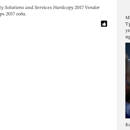
y Solutions and Services Hardcopy 2017 Vendor
рь
2017
года
.
М
Т
у
п
К