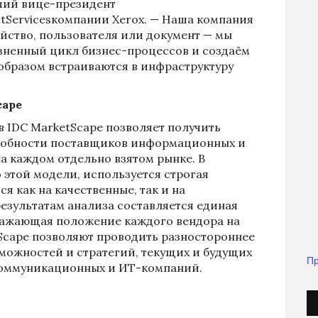
ший вице-президент
Servicesкомпании Xerox. — Наша компания
йство, пользователя или документ — мы
зненный цикл бизнес-процессов и создаём
образом встраиваются в инфраструктуру
cape
в IDC MarketScape позволяет получить
собности поставщиков информационных и
 каждом отдельно взятом рынке. В
 этой модели, используется строгая
 как на качественные, так и на
езультатам анализа составляется единая
тражающая положение каждого вендора на
Scape позволяют проводить разностороннее
зможностей и стратегий, текущих и будущих
Пр
коммуникационных и ИТ-компаний.