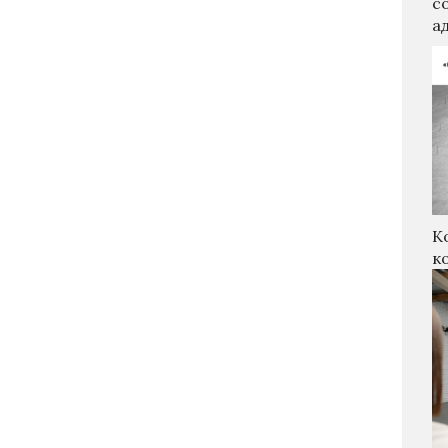
с
а
К
к