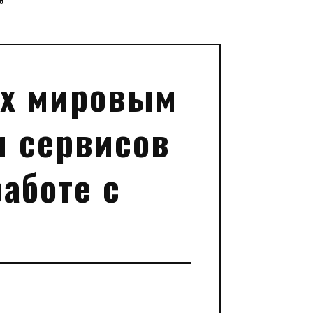
”
ox мировым
и сервисов
аботе с