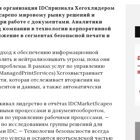
я организация
IDC
признала
Xerox
л
идером
cape
по мировому рынку решений и
ри работе с документами. Аналитики
 компании в технологии корпоративной
ожение в сегментах безопасной печати и
одход к обеспечению информационной
влять и нейтрализовывать угрозы, пока они
проблемы. В рамках услуг по управлению
ManagedPrintServices) Xeroxвыстраивает
ти, которая отслеживает вторжения на
ментов и данных, а также автоматически
.
живал лидерство в отчётах IDCMarketScapeо
тными процессами и документооборотом,
ги по управлению рабочими процессами, —
 по исследованиям группы решений для
ми IDC. — Технологии безопасности всегда
го успеха и остаются неотъемлемой частью