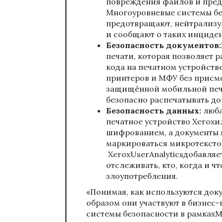
повреждения файлов и пред
Многоуровневые системы бе
предотвращают, нейтрализую
и сообщают о таких инциде
Безопасность документов:
печати, которая позволяет р
кода на печатном устройстве
принтеров и МФУ без присм
защищённой мобильной печ
безопасно распечатывать до
Безопасность данных:
люба
печатное устройство Xeroxи
шифрованием, а документы 
маркироваться микротексто
XeroxUserAnalyticsдобавляе
отслеживать, кто, когда и ч
злоупотребления.
«Понимая, как используются док
образом они участвуют в бизнес
системы безопасности в рамкахM