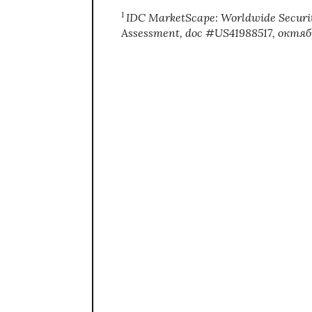
1
IDC MarketScape: Worldwide Securit
Assessment, doc #US41988517,
октяб