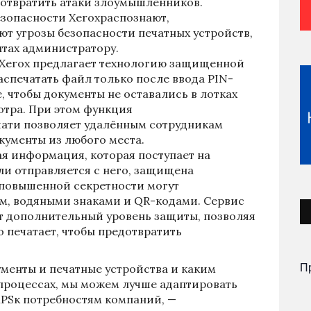
отвратить атаки злоумышленников.
зопасности Xeroxраспознают,
т угрозы безопасности печатных устройств,
нтах администратору.
Xerox предлагает технологию защищенной
аспечатать файл только после ввода PIN-
, чтобы документы не оставались в лотках
отра. При этом функция
ати позволяет удалённым сотрудникам
кументы из любого места.
я информация, которая поступает на
ли отправляется с него, защищена
повышенной секретности могут
м, водяными знаками и QR-кодами. Сервис
т дополнительный уровень защиты, позволяя
то печатает, чтобы предотвратить
П
ументы и печатные устройства и каким
-процессах, мы можем лучше адаптировать
PSк потребностям компаний, —