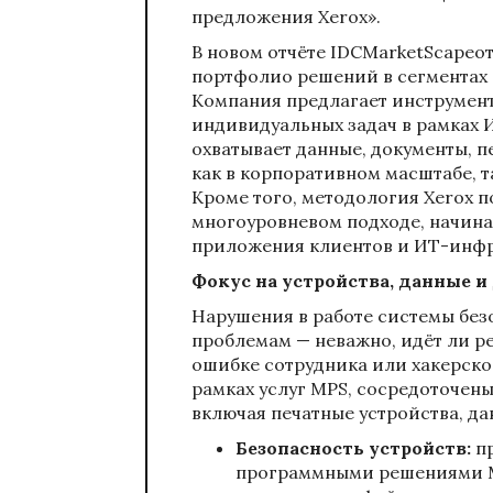
предложения Xerox».
В новом отчёте IDCMarketScapeо
портфолио решений в сегментах 
Компания предлагает инструмен
индивидуальных задач в рамках 
охватывает данные, документы, п
как в корпоративном масштабе, т
Кроме того, методология Xerox п
многоуровневом подходе, начиная
приложения клиентов и ИТ-инфра
Фокус на устройства, данные 
Нарушения в работе системы без
проблемам — неважно, идёт ли ре
ошибке сотрудника или хакерской
рамках услуг MPS, сосредоточен
включая печатные устройства, да
Безопасность устройств:
п
программными решениями M