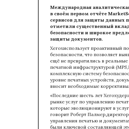
Международная аналитическа
в своём первом отчёте
MarketS
сервисов для защиты данных п
отметили существенный вклад
безопасности и широкое предл
защиты документов.
Xeroxиспользует проактивный п
безопасности, что позволяет выя
ещё не превратились в реальные 
печатной инфраструктурой (MPS,
комплексную систему безопаснос
уровне печатных устройств, доку
вносит необходимые коррективы
«Последние шесть лет Xeroxудер
рынке услуг по управлению печа
которые эволюционируют в услу
говорит Роберт Палмер,директор
управления печатью и документа
были ключевой составляющей это