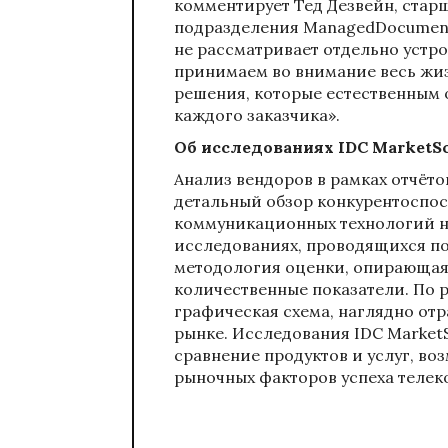
комментирует Тед Дезвейн, стар
подразделения ManagedDocument
не рассматривает отдельно устро
принимаем во внимание весь жи
решения, которые естественным 
каждого заказчика».
Об исследованиях IDC MarketS
Анализ вендоров в рамках отчёто
детальный обзор конкурентоспо
коммуникационных технологий на
исследованиях, проводящихся по
методология оценки, опирающаяся
количественные показатели. По р
графическая схема, наглядно о
рынке. Исследования IDC Market
сравнение продуктов и услуг, во
рыночных факторов успеха теле