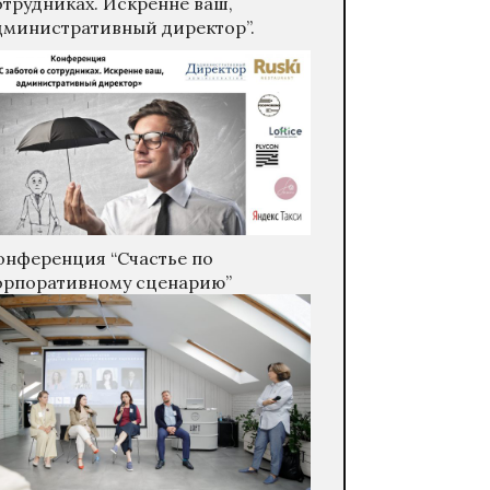
отрудниках. Искренне ваш,
дминистративный директор”.
онференция “Счастье по
орпоративному сценарию”