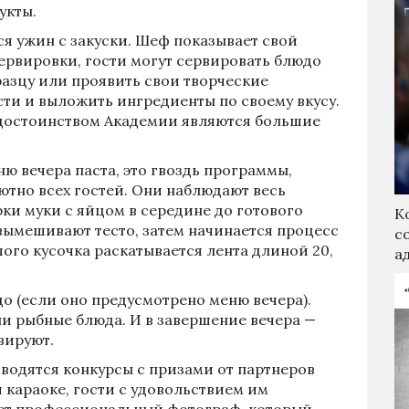
укты.
я ужин с закуски. Шеф показывает свой
ервировки, гости могут сервировать блюдо
разцу или проявить свои творческие
ти и выложить ингредиенты по своему вкусу.
достоинством Академии являются большие
ню вечера паста, это гвоздь программы,
ютно всех гостей. Они наблюдают весь
рки муки с яйцом в середине до готового
К
 вымешивают тесто, затем начинается процесс
с
шого кусочка раскатывается лента длиной 20,
а
до (если оно предусмотрено меню вечера).
ли рыбные блюда. И в завершение вечера —
вируют.
оводятся конкурсы с призами от партнеров
я караоке, гости с удовольствием им
ает профессиональный фотограф, который