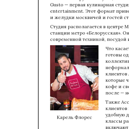
Gusto — первая кулинарная студи
entertainment. Этот формат прив
и желудки москвичей и гостей с
Студия располагается в центре М
станции метро «Белорусская». О
современной техникой, посудой 
Что касае
готовы од
коллектив
неформал
клиентов 
которые ч
кофе и св
после — н
Также Acc
клиентов 
удобную д
Карель Флорес
классы ра
включают 