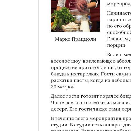
морепрод
Начинаетс
вариант с
по его об
способнос
Главным 
Марко Праццоли
порции.
Если в ме
веселое шоу, вовлекающее абсол
процесс ее приготовления, от го
блюда в их тарелках. Гости сами
раскатки пасты, когда из неболь
30 метров.
Далее гости готовят горячее блю
Чаще всего это стейки из мяса и
десерт. Его гости также сами сер
В течение всего мероприятия пр
студии. В студии есть аппарат дл
пользуются. Также всегда работ