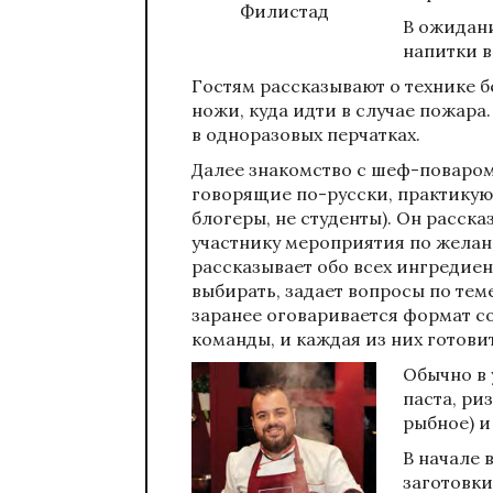
Филистад
В ожидан
напитки в
Гостям рассказывают о технике б
ножи, куда идти в случае пожара.
в одноразовых перчатках.
Далее знакомство с шеф-поваром
говорящие по-русски, практикую
блогеры, не студенты). Он расск
участнику мероприятия по желан
рассказывает обо всех ингредиен
выбирать, задает вопросы по теме
заранее оговаривается формат со
команды, и каждая из них готови
Обычно в 
паста, ри
рыбное) и
В начале 
заготовки