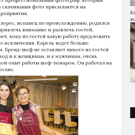
я скачивания фото присылаются на
К
ероприятия.
к
лорес, испанец по происхождению, родился
 привлечь внимание и развлечь гостей,
ает, кому из гостей какую работу предложить
ез исключения. Карель ведет больше
 Бренд-шеф не оставляет никого из гостей
ход и к женщинам, и к мужчинам, очень
шой опыт работы шеф-поваром. Он работал на
оскве.