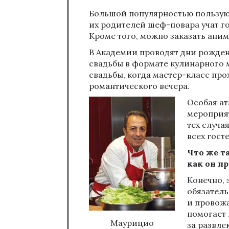
Большой популярностью пользуют
их родителей шеф-повара учат г
Кроме того, можно заказать ан
В Академии проводят дни рожде
свадьбы в формате кулинарного 
свадьбы, когда мастер-класс про
романтического вечера.
Особая ат
мероприят
тех случа
всех госте
Что же та
как он п
Конечно, 
обязатель
и провожа
помогает 
Маурицио
за развле