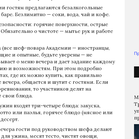
ии гостям предлагаются безалкогольные
 баре. Безлимитно — соки, вода, чай и кофе.
езопасности: горячие поверхности, острые
 Обязательно о чистоте — мытье рук и работе
 (все шеф-повара Академии — иностранцы,
Пр
щие и опытные, будьте уверены — не
азывает о меню вечера и дает задание каждому
ию и возможностям. При этом подробно
тах, где их можно купить, как правильно
 вечера, общается и шутит с гостями. Если
ревнования, то участников делят на
т свои блюда.
М
Т
ужин входят три-четыре блюда: закуска,
у
зотто или паэлья, горячее блюдо (мясное или
п
 десерт.
вечера гости под руководством шефа делают
 для ужина, месят тесто, чистят овощи,