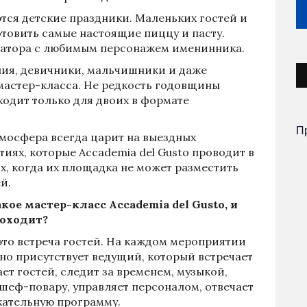
ся детские праздники. Маленьких гостей и
отовить самые настоящие пиццу и пасту.
иматора с любимым персонажем именинника.
ния, девичники, мальчишники и даже
мастер-класса. Не редкость годовщины
ходит только для двоих в формате
П
мосфера всегда царит на выездных
иях, которые Accademia del Gusto проводит в
ях, когда их площадка не может разместить
й.
кое мастер-класс Accademia del Gusto, и
роходит?
это встреча гостей. На каждом мероприятии
но присутствует ведущий, который встречает
ет гостей, следит за временем, музыкой,
шеф-повару, управляет персоналом, отвечает
кательную программу.