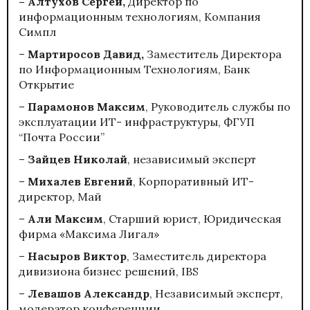
– Алтухов Сергей,
Директор по
информационным технологиям, Компания
Симпл
–
Мартиросов Давид,
Заместитель Директора
по Информационным Технологиям, Банк
Открытие
–
Парамонов Максим
, Руководитель службы по
эксплуатации ИТ- инфраструктуры, ФГУП
“Почта России”
–
Зайцев Николай
, независимый эксперт
–
Михалев Евгений
, Корпоративный ИТ-
директор, Май
–
Али Максим
, Старший юрист, Юридическая
фирма «Максима Лигал»
–
Насыров Виктор
, Заместитель директора
дивизиона бизнес решений, IBS
–
Левашов
Александр
, Независимый эксперт,
модератор конференции