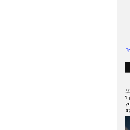
Пр
М
Т
у
п