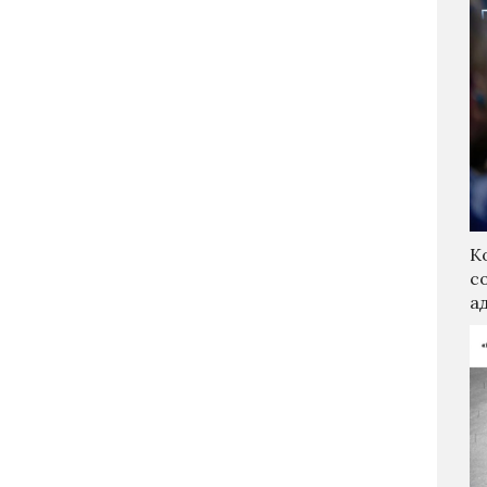
К
с
а