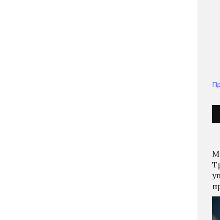
Пр
М
Т
у
п