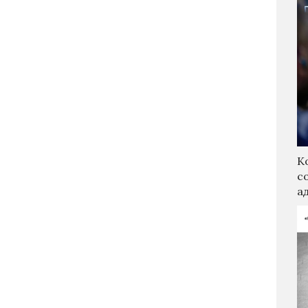
К
с
а