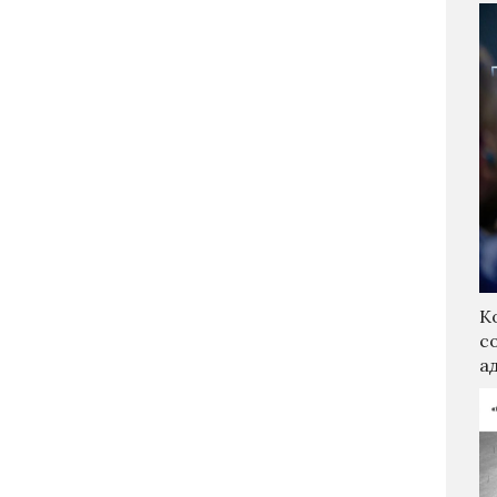
К
с
а