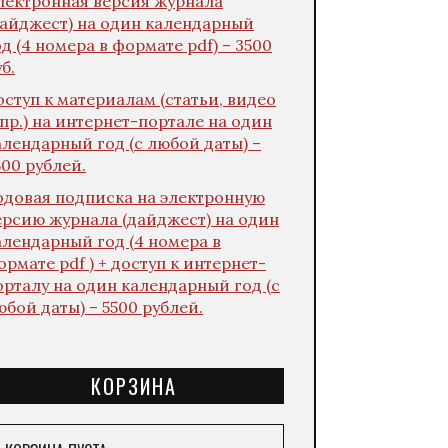
лектронная версия журнала
дайджест) на один календарный
од (4 номера в формате pdf) – 3500
б.
оступ к материалам (статьи, видео
 пр.) на интернет-портале на один
алендарный год (с любой даты) –
500 рублей.
одовая подписка на электронную
ерсию журнала (дайджест) на один
алендарный год (4 номера в
ормате pdf ) + доступ к интернет-
орталу на один календарный год (с
юбой даты) – 5500 рублей.
КОРЗИНА