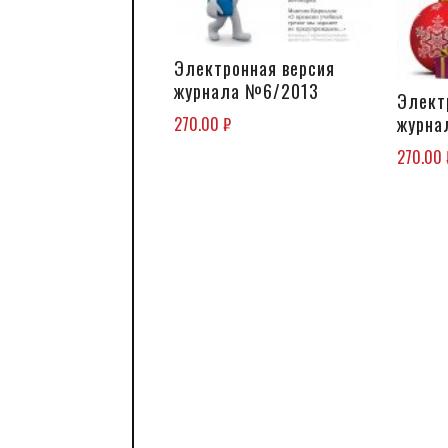
Электронная версия
В КОРЗИНУ
журнала №6/2013
Элект
журна
270.00
₽
270.00