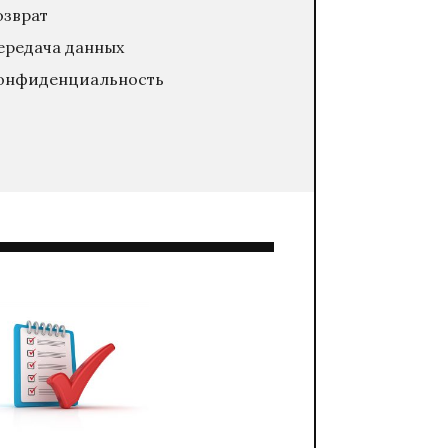
озврат
ередача данных
онфиденциальность