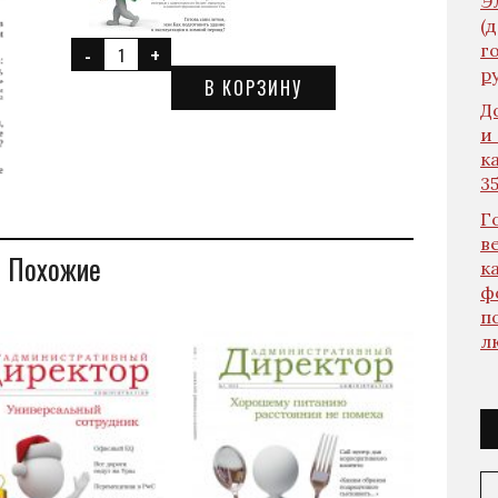
Э
(
г
ру
В КОРЗИНУ
Д
и
к
3
Г
в
Похожие
к
ф
п
л