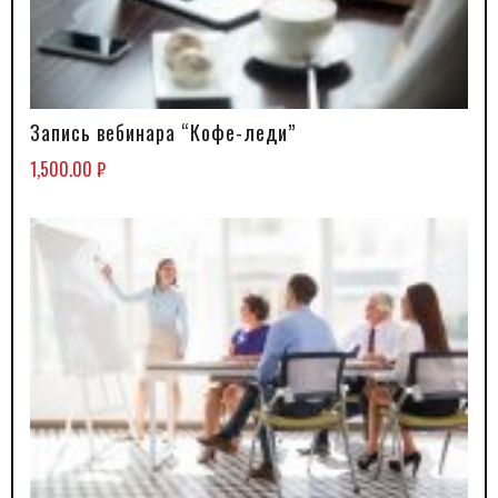
Запись вебинара “Кофе-леди”
В КОРЗИНУ
1,500.00
₽