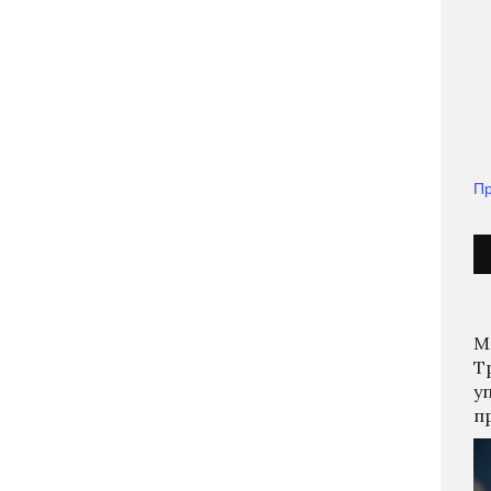
Пр
М
Т
у
п