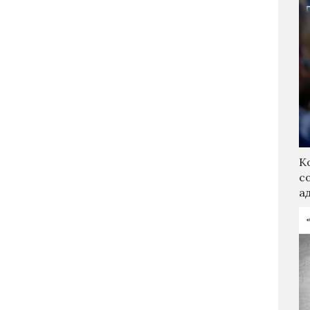
К
с
а