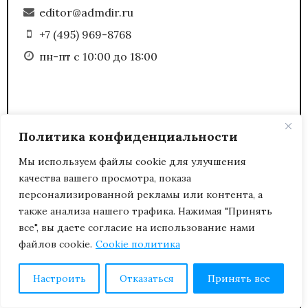
editor@admdir.ru
+7 (495) 969-8768
пн-пт с 10:00 до 18:00
(С) Полное или частичное копирование любых
Политика конфиденциальности
материалов сайта возможно только с
письменного разрешения редакции журнала
Мы используем файлы cookie для улучшения
«Административный директор».
качества вашего просмотра, показа
персонализированной рекламы или контента, а
также анализа нашего трафика. Нажимая "Принять
все", вы даете согласие на использование нами
файлов cookie.
Cookie политика
Настроить
Отказаться
Принять все
Политика