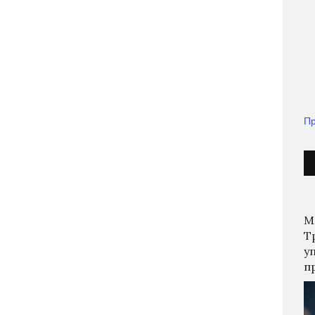
Пр
М
Т
у
п