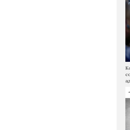
К
с
а