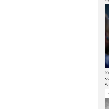
К
с
а