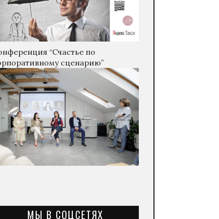
онференция “Счастье по
орпоративному сценарию”
МЫ В СОЦСЕТЯХ