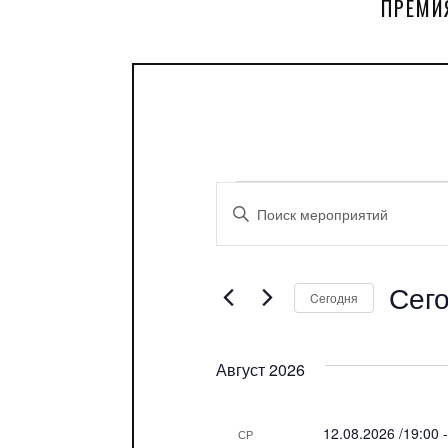
ПРЕМИ
Мероприятия
Поиск
Введите
ключевое
и
слово.
просмотр
Поиск
Сег
Мероприятия
Cегодня
Мероприятия
по
Выбра
ключевому
навигации
дату.
слову.
Август 2026
12.08.2026 /19:00
СР