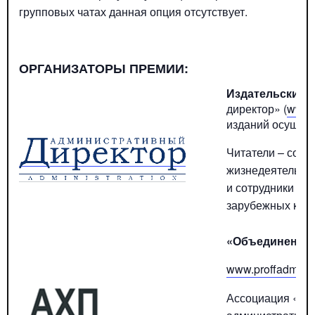
групповых чатах данная опция отсутствует.
ОРГАНИЗАТОРЫ ПРЕМИИ:
Издательский 
директор» (
www.
изданий осущест
Читатели – сот
жизнедеятельнос
и сотрудники ад
зарубежных комп
«Объединение
www.proffadmin.r
Ассоциация «Об