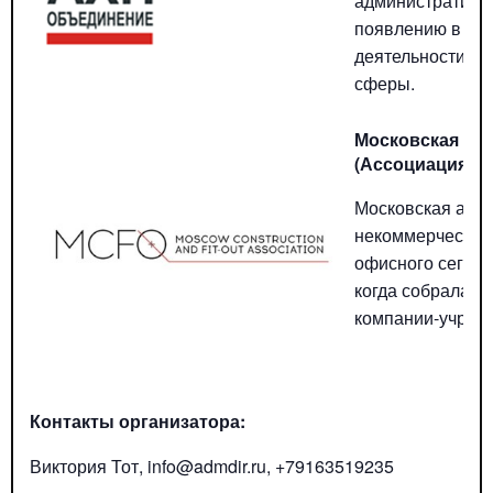
административно
появлению в Ро
деятельности, 
сферы.
Московская Асс
(Ассоциация
M
Московская ассо
некоммерческая 
офисного сегмен
когда собралась 
компании-учреди
Контакты
организатора
:
Виктория Тот, info@admdir.ru, +79163519235